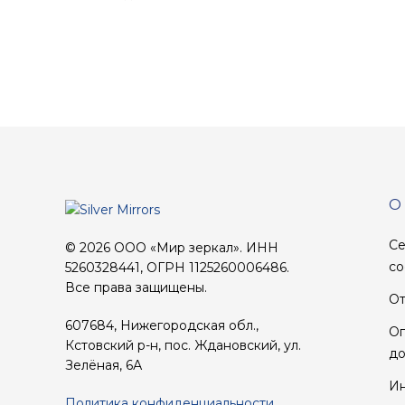
О
Се
© 2026 ООО «Мир зеркал». ИНН
со
5260328441, ОГРН 1125260006486.
Все права защищены.
От
607684, Нижегородская обл.,
Оп
Кстовский р-н, пос. Ждановский, ул.
до
Зелёная, 6А
Ин
Политика конфиденциальности