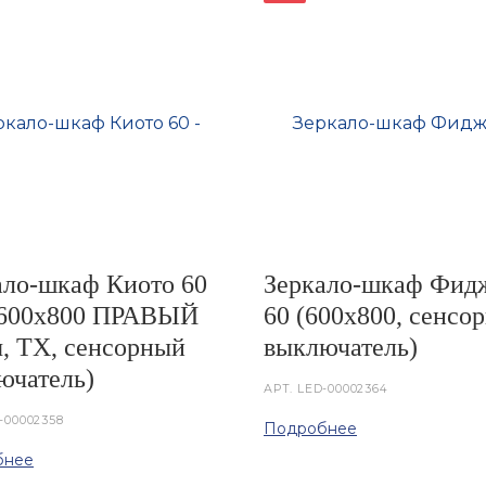
ало-шкаф Киото 60
Зеркало-шкаф Фид
2 600х800 ПРАВЫЙ
60 (600х800, сенсо
ы, ТХ, сенсорный
выключатель)
ючатель)
АРТ.
LED-00002364
-00002358
Подробнее
бнее