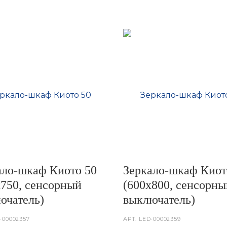
ало-шкаф Киото 50
Зеркало-шкаф Киот
х750, сенсорный
(600х800, сенсорны
ючатель)
выключатель)
-00002357
АРТ.
LED-00002359