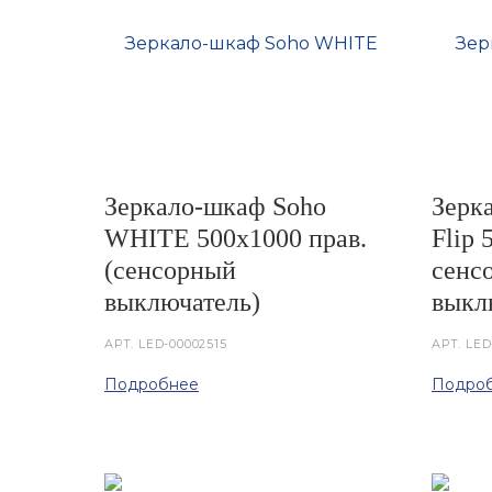
Зеркало-шкаф Soho
Зерк
WHITE 500х1000 прав.
Flip 
(сенсорный
сенс
выключатель)
выкл
АРТ.
LED-00002515
АРТ.
LED
Подробнее
Подро