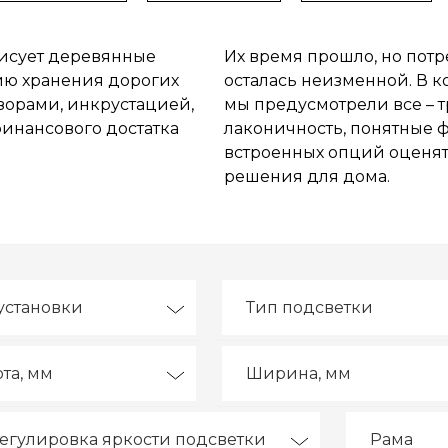
рисует деревянные
Их время прошло, но потр
ию хранения дорогих
осталась неизменной. В 
зорами, инкрустацией,
мы предусмотрели все – 
финансового достатка
лаконичность, понятные 
встроенных опций оценят
решения для дома.
установки
Тип подсветки
та, мм
Ширина, мм
егулировка яркости подсветки
Рама