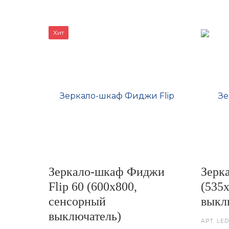
Хит
Зеркало-шкаф Фиджи
Зерк
Flip 60 (600х800,
(535
сенсорный
выкл
выключатель)
АРТ.
LED