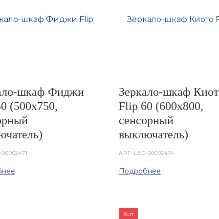
ало-шкаф Фиджи
Зеркало-шкаф Киот
50 (500х750,
Flip 60 (600х800,
орный
сенсорный
ючатель)
выключатель)
-00002471
АРТ.
LED-00002474
бнее
Подробнее
Хит