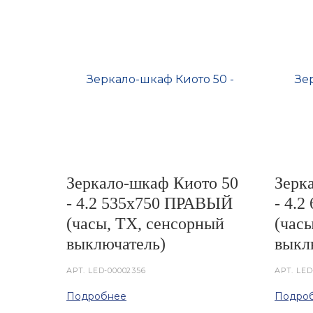
Зеркало-шкаф Киото 50
Зерк
- 4.2 535х750 ПРАВЫЙ
- 4.
(часы, ТХ, сенсорный
(час
выключатель)
выкл
АРТ.
LED-00002356
АРТ.
LED
Подробнее
Подро