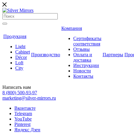
Компания
Продукция
Сертификаты
соответствия
Light
Отзывы
Cabinet
Производство
Оплата и
Партнеры
Про
Décor
доставка
Loft
Инструкции
City
Новости
Контакты
Написать нам
8 (800) 500-93-97
marketing@silver-mirrors.ru
Вконтакте
Telegram
YouTube
Pinterest
Яндекс Дзен