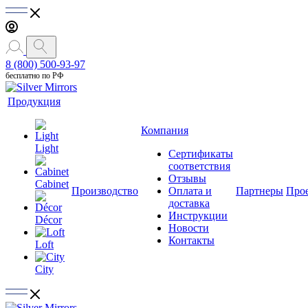
8 (800) 500-93-97
бесплатно по РФ
Продукция
Компания
Light
Сертификаты
соответствия
Отзывы
Cabinet
Производство
Оплата и
Партнеры
Про
доставка
Инструкции
Décor
Новости
Контакты
Loft
City